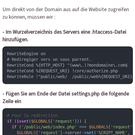
Um direkt von der Domain aus auf die Website zugreifen
zu können, müssen wir :
- Im Wurzelverzeichnis des Servers eine .htaccess-Datei
hinzufügen.
RewriteEngine on

# Rediregiger vers un sous parrent.

RewriteCond %{HTTP_HOST} ^(www\.)?mondomaine\.com$

RewriteCond %{REQUEST_URI} !core/authorize.php

- Fügen Sie am Ende der Datei settings.php die folgende
Zeile ein
# Pour la redirection.
if
 (
isset
(
$GLOBALS
[
'request'
])) {

if
 (
'/public/web/index.php'
 === 
$GLOBALS
[
'request'
]
$GLOBALS
[
'request'
]->server->
set
(
'SCRIPT_NAME'
, 
'