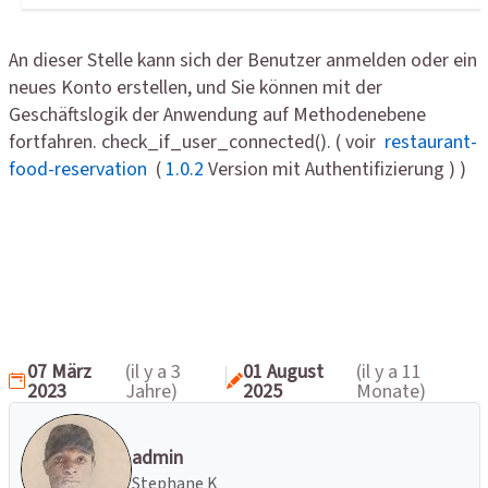
An dieser Stelle kann sich der Benutzer anmelden oder ein
neues Konto erstellen, und Sie können mit der
Geschäftslogik der Anwendung auf Methodenebene
fortfahren. check_if_user_connected(). ( voir
restaurant-
food-reservation
(
1.0.2
Version mit Authentifizierung ) )
07 März
(il y a 3
01 August
(il y a 11
2023
Jahre)
2025
Monate)
admin
Stephane K