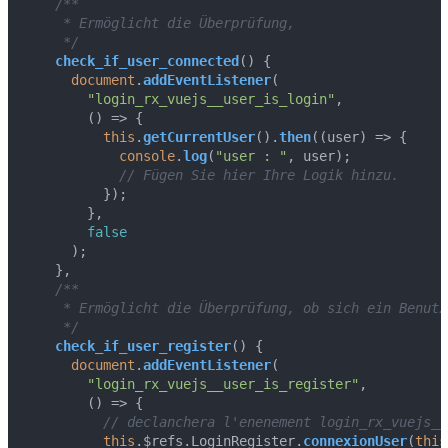
/**

     * Ermöglicht die Überprüfung,

     */
check_if_user_connected
(
) {

document
.
addEventListener
(

"login_rx_vuejs__user_is_login"
,

() =>
 {

this
.
getCurrentUser
().
then
(
(
user
) =>
 {

console
.
log
(
"user : "
, user);

// Fügen Sie hier Ihre Logik hinzu.
          });

        },

false
      );

    },

/**

     * Ermöglicht die Überprüfung, ob sich ein Benutz
     */
check_if_user_register
(
) {

document
.
addEventListener
(

"login_rx_vuejs__user_is_register"
,

() =>
 {

// declanchera l'enenement login_rx_vuejs__
this
.
$refs
.
LoginRegister
.
connexionUser
(
this