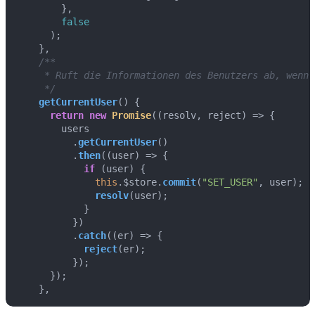
        },

false
      );

    },

/**

     * Ruft die Informationen des Benutzers ab, wenn 
     */
getCurrentUser
(
) {

return
new
Promise
(
(
resolv, reject
) =>
 {

        users

          .
getCurrentUser
()

          .
then
(
(
user
) =>
 {

if
 (user) {

this
.
$store
.
commit
(
"SET_USER"
, user);

resolv
(user);

            }

          })

          .
catch
(
(
er
) =>
 {

reject
(er);

          });

      });

    },