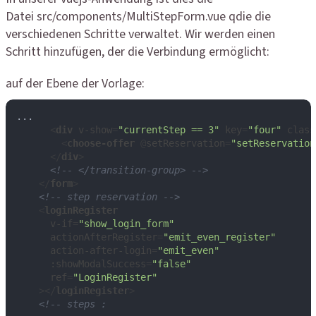
Datei src/components/MultiStepForm.vue qdie die
verschiedenen Schritte verwaltet. Wir werden einen
Schritt hinzufügen, der die Verbindung ermöglicht:
auf der Ebene der Vorlage:
...

<
div
v-show
=
"currentStep == 3"
key
=
"four"
class
<
choose-offer
 @
setReservation
=
"setReservation
</
div
>
<!-- </transition-group> -->
</
form
>
<!-- step reservation -->
<
loginRegister
v-if
=
"show_login_form"
actionAfterRegister
=
"emit_even_register"
action-after-login
=
"emit_even"
:showModalSuccess
=
"false"
ref
=
"LoginRegister"
    >
</
loginRegister
>
<!-- steps :
