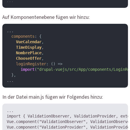
...
Auf Komponentenebene fügen wir hinzu:
...

components
: {

VueCalendar
,

TimeDisplay
,

NombrePlace
,

ChooseOffer
,

loginRegister
: 
() =>
import
(
"drupal-vuejs/src/App/components/LoginRe
  },

...
In der Datei main.js fügen wir Folgendes hinzu:
...

import { ValidationObserver, ValidationProvider, exte
Vue.component("ValidationObserver", ValidationObserver
Vue.component("ValidationProvider", ValidationProvider