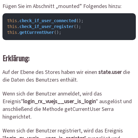
Fügen Sie im Abschnitt „mounted” Folgendes hinzu:
this
.
check_if_user_connected
this
.
check_if_user_register
this
.
getCurrentUser
();
Erklärung:
Auf der Ebene des Stores haben wir einen
state.user
die
die Daten des Benutzers enthält.
Wenn sich der Benutzer anmeldet, wird das
Ereignis"
login_rx_vuejs__user_is_login
" ausgelöst und
anschließend die Methode getCurrentUser Serra
hingerichtet.
Wenn sich der Benutzer registriert, wird das Ereignis