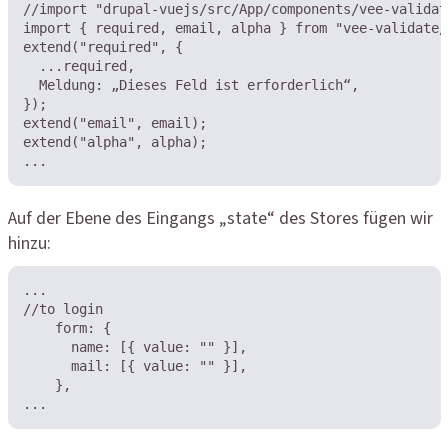
//import "drupal-vuejs/src/App/components/vee-validat
import { required, email, alpha } from "vee-validate/d
extend("required", {

  ...required,

  Meldung: „Dieses Feld ist erforderlich“,

});

extend("email", email);

extend("alpha", alpha);

...
Auf der Ebene des Eingangs „state“ des Stores fügen wir
hinzu:
...

//to login

    form: {

      name: [{ value: "" }],

      mail: [{ value: "" }],

    },
