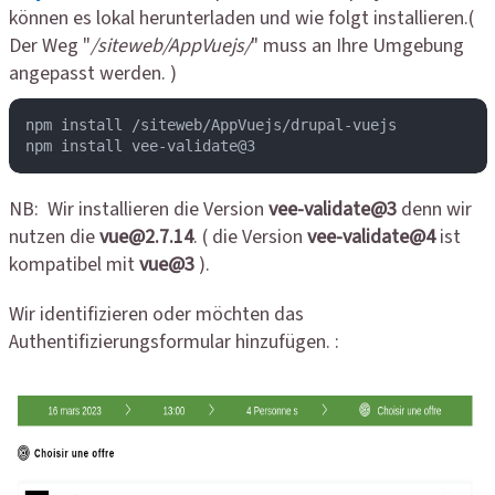
können es lokal herunterladen und wie folgt installieren.(
Der Weg "
/siteweb/AppVuejs/
" muss an Ihre Umgebung
angepasst werden. )
npm install /siteweb/AppVuejs/drupal-vuejs

npm install vee-validate@3
NB: Wir installieren die Version
vee-validate@3
denn wir
nutzen die
vue@2.7.14
. ( die Version
vee-validate@4
ist
kompatibel mit
vue@3
).
Wir identifizieren oder möchten das
Authentifizierungsformular hinzufügen. :