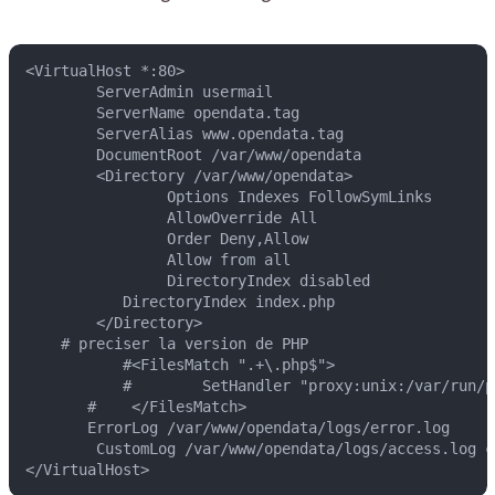
<VirtualHost *:80>

        ServerAdmin usermail

        ServerName opendata.tag

        ServerAlias www.opendata.tag

        DocumentRoot /var/www/opendata

        <Directory /var/www/opendata>

                Options Indexes FollowSymLinks

                AllowOverride All

                Order Deny,Allow

                Allow from all

                DirectoryIndex disabled

           DirectoryIndex index.php

        </Directory>

    # preciser la version de PHP

           #<FilesMatch ".+\.php$">

           #        SetHandler "proxy:unix:/var/run/p
       #    </FilesMatch>

       ErrorLog /var/www/opendata/logs/error.log

        CustomLog /var/www/opendata/logs/access.log co
</VirtualHost>