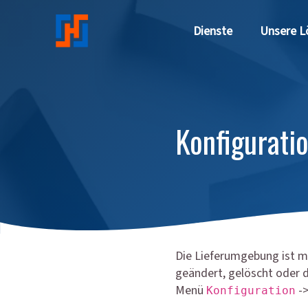
Direkt zum Inhalt
Dienste
Unsere L
Konfigurati
Die Lieferumgebung ist mi
geändert, gelöscht oder d
Menü
-
Konfiguration