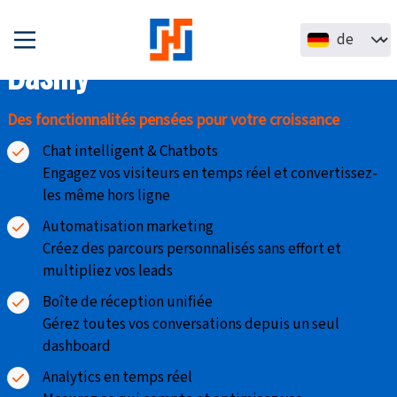
Direkt zum Inhalt
Select your la
Dashly
Des fonctionnalités pensées pour votre croissance
Chat intelligent & Chatbots
Engagez vos visiteurs en temps réel et convertissez-
les même hors ligne
Automatisation marketing
Créez des parcours personnalisés sans effort et
multipliez vos leads
Boîte de réception unifiée
Gérez toutes vos conversations depuis un seul
dashboard
Analytics en temps réel