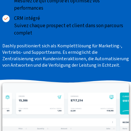
Mesurez ce qui compte et optimisez vos
performances
CRM intégré
Suivez chaque prospect et client dans son parcours
complet
Dashly positioniert sich als Komplettlösung für
Marketing-
,
Vertriebs
- und
Supportteams
. Es ermöglicht die
Zentralisierung von Kundeninteraktionen
, die
Automatisierung
von Antworten
und
die Verfolgung der Leistung in Echtzeit.