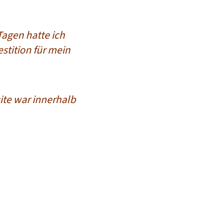
agen hatte ich
estition für mein
ite war innerhalb