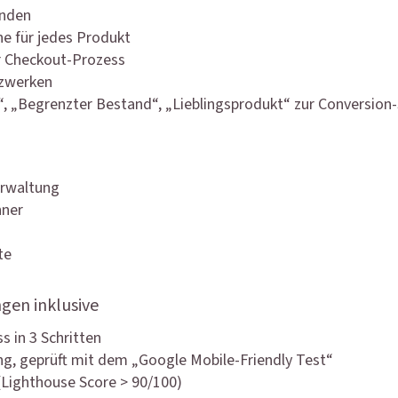
unden
e für jedes Produkt
er Checkout-Prozess
tzwerken
, „Begrenzter Bestand“, „Lieblingsprodukt“ zur Conversion
erwaltung
nner
te
gen inklusive
s in 3 Schritten
ng, geprüft mit dem „Google Mobile-Friendly Test“
Lighthouse Score > 90/100)