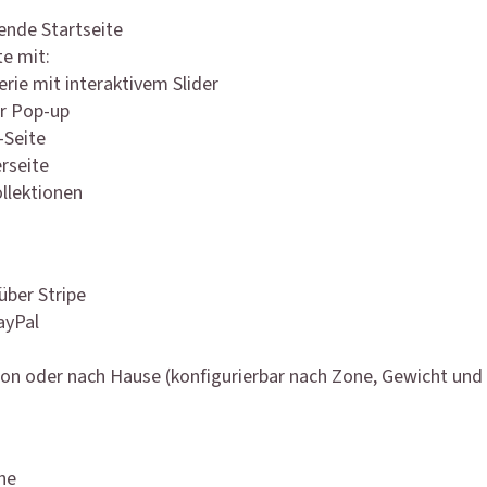
nde Startseite
te mit:
erie mit interaktivem Slider
r Pop-up
-Seite
rseite
llektionen
über Stripe
ayPal
ion oder nach Hause (konfigurierbar nach Zone, Gewicht un
he