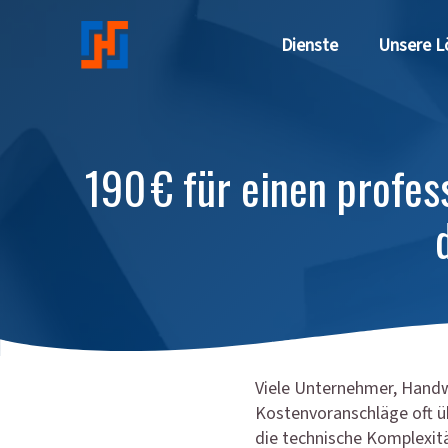
Direkt zum Inhalt
Dienste
Unsere L
190 € für einen profe
Viele Unternehmer, Handw
Kostenvoranschläge oft üb
die technische Komplexitä