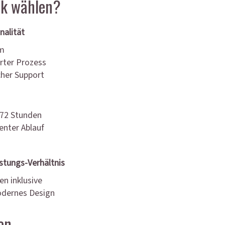
k wählen?
nalität
am
rter Prozess
cher Support
 72 Stunden
ienter Ablauf
stungs-Verhältnis
en inklusive
odernes Design
en