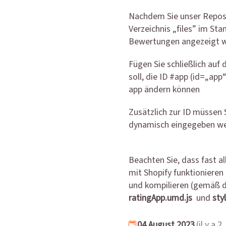
Nachdem Sie unser Reposi
Verzeichnis „files” im St
Bewertungen angezeigt w
Fügen Sie schließlich auf 
soll, die ID #app (id=„app“
app ändern können
Zusätzlich zur ID müssen 
dynamisch eingegeben wer
Beachten Sie, dass fast a
mit Shopify funktioniere
und kompilieren (gemäß 
ratingApp.umd.js
und
sty
04 August 2023
(il y a 2