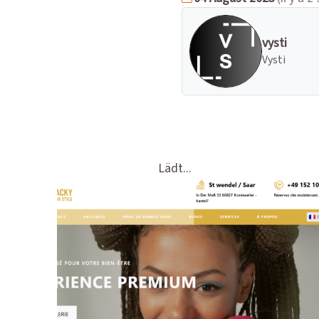
vysti
Vysti
Lädt...