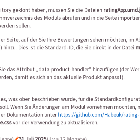
tory geklont haben, müssen Sie die Dateien
ratingApp.umd.
ammverzeichnis des Moduls abrufen und in die Seite importiere
erden sollen.
der Seite, auf der Sie Ihre Bewertungen sehen möchten, im Ab
) hinzu. Dies ist die Standard-ID, die Sie direkt in der Datei
m
Sie das Attribut „data-product-handler” hinzufügen (der Wer
den, damit es sich an das aktuelle Produkt anpasst).
lles, was oben beschrieben wurde, für die Standardkonfigurat
n soll. Wenn Sie Änderungen am Modul vornehmen möchten, mü
der Dokumentation unter
https://github.com/Habeuk/rating-
le.css
vor der Verwendung zu aktualisieren.
 Jahre)
31 Juli 2025
(il y a 12 Monate)