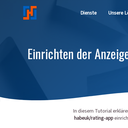
Direkt zum Inhalt
Dienste
Unsere L
Einrichten der Anzei
In diesem Tutorial erklä
habeuk/rating-app
einric