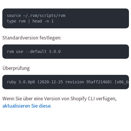
source ~/.rvm/scripts/rvm

type rvm | head -n 1
Standardversion festlegen:
rvm use --default 3.0.0
Überprüfung
ruby 3.0.0p0 (2020-12-25 revision 95aff21468) [x86_64
Wenn Sie über eine Version von Shopify CLI verfügen,
aktualisieren Sie diese
.