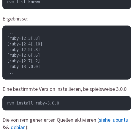
rvm list known
Ergebnisse:
...

[ruby-]2.3[.8]

[ruby-]2.4[.10]

[ruby-]2.5[.8]

[ruby-]2.6[.6]

[ruby-]2.7[.2]

[ruby-]3[.0.0]

...
Eine bestimmte Version installieren, beispielsweise 3.0.0
rvm install ruby-3.0.0
Die von rvm generierten Quellen aktivieren (
siehe ubuntu
&&
debian
):