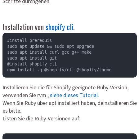
Schritte durchgehen.
Installation von
shopify cli
.
#install prerequis

sudo apt update && sudo apt upgrade

sudo apt install curl gcc g++ make

sudo apt install git

#install shopify cli

npm install -g @shopify/cli @shopify/theme
Installieren Sie die für Shopify geeignete Ruby-Version,
verwenden Sie rvm ,
siehe dieses Tutorial.
Wenn Sie Ruby über apt installiert haben, deinstallieren Sie
es bitte.
Listen Sie die Ruby-Versionen auf: