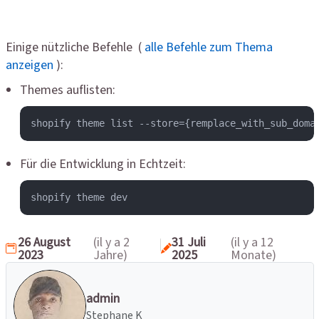
Einige nützliche Befehle (
alle Befehle zum Thema
anzeigen
):
Themes auflisten:
shopify theme list --store={remplace_with_sub_doma
Für die Entwicklung in Echtzeit:
shopify theme dev
26 August
(il y a 2
31 Juli
(il y a 12
2023
Jahre)
2025
Monate)
admin
Stephane K