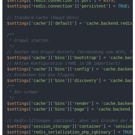
$settings
[
'redis.connection'
][
'port'
] = 
6379
$settings
[
'redis.connection'
][
'persistent'
] = 
TRUE
;

// Standard-Cache (Haupt-Bins)
$settings
[
'cache'
][
'default'
] = 
'cache.backend.redis'
/**

 * Drupal starten.

 */
// Booten des Drupal-Kernels (Verwendung von ACPu, fa
$settings
[
'cache'
][
'bins'
][
'bootstrap'
] = 
'cache.back
// Aktive Konfiguration (YAML in DB importiert)
$settings
[
'cache'
][
'bins'
][
'config'
] = 
'cache.backend
// Entdecken Sie die Plugins
$settings
[
'cache'
][
'bins'
][
'discovery'
] = 
'cache.back
/**

 * Bin schwer

 */
$settings
[
'cache'
][
'bins'
][
'render'
] = 
'cache.backend
$settings
[
'cache'
][
'bins'
][
'page'
] = 
'cache.backend.r
// Redis-Sitzungen (optional, aber aus Gründen der Ko
$settings
[
'session_storage'
][
'container'
] = 
'session.
$settings
[
'redis_serialization_php_igbinary'
] = 
TRUE
;