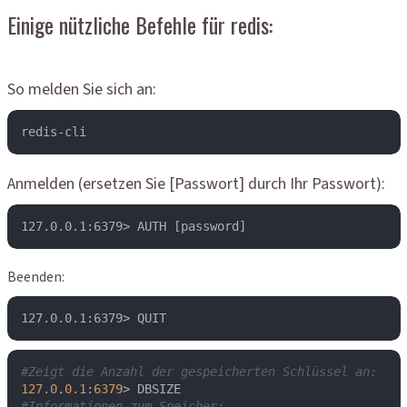
Einige nützliche Befehle für redis:
So melden Sie sich an:
redis-cli
Anmelden (ersetzen Sie [Passwort] durch Ihr Passwort):
127.0.0.1:6379> AUTH [password]
Beenden:
127.0.0.1:6379> QUIT
#Zeigt die Anzahl der gespeicherten Schlüssel an:
127.0
.
0.1
:
6379
#Informationen zum Speicher: