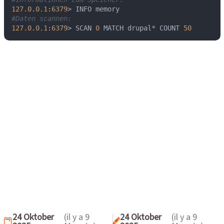
127.0
.
0.1
:
6379
#Daten scannen:
127.0
.
0.1
:
6379
> SCAN 
0
 MATCH drupal* COUNT 
50
24 Oktober
(il y a 9
24 Oktober
(il y a 9