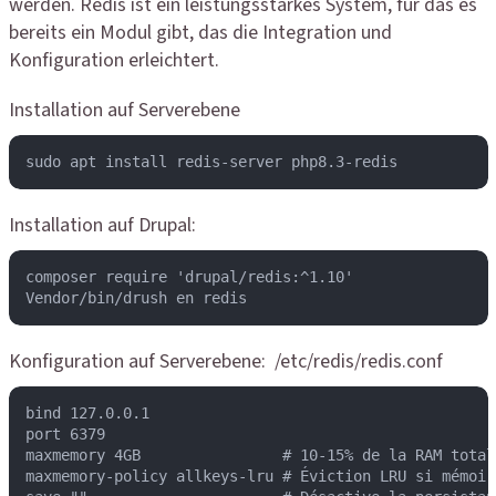
werden. Redis ist ein leistungsstarkes System, für das es
bereits ein Modul gibt, das die Integration und
Konfiguration erleichtert.
Installation auf Serverebene
sudo apt install redis-server php8.3-redis
Installation auf Drupal:
composer require 'drupal/redis:^1.10'

Vendor/bin/drush en redis
Konfiguration auf Serverebene: /etc/redis/redis.conf
bind 127.0.0.1

port 6379

maxmemory 4GB                # 10-15% de la RAM totale
maxmemory-policy allkeys-lru # Éviction LRU si mémoire