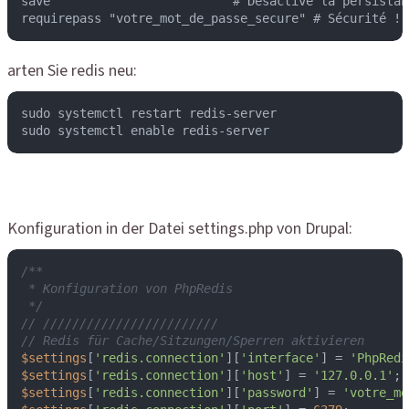
save ""                      # Désactive la persistan
requirepass "votre_mot_de_passe_secure" # Sécurité !
arten Sie redis neu:
sudo systemctl restart redis-server

sudo systemctl enable redis-server
Konfiguration in der Datei settings.php von Drupal:
/**

 * Konfiguration von PhpRedis

 */
// ////////////////////////
// Redis für Cache/Sitzungen/Sperren aktivieren
$settings
[
'redis.connection'
][
'interface'
] = 
'PhpRedi
$settings
[
'redis.connection'
][
'host'
] = 
'127.0.0.1'
$settings
[
'redis.connection'
][
'password'
] = 
'votre_mo