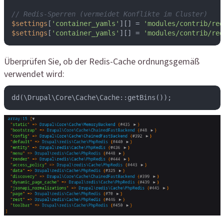
// Redis-Sperren (vermeidet Konflikte im Cluster)
$settings
[
'container_yamls'
][] = 
'modules/contrib/red
$settings
[
'container_yamls'
][] = 
'modules/contrib/red
Überprüfen Sie, ob der Redis-Cache ordnungsgemäß
verwendet wird:
dd(\Drupal\Core\Cache\Cache::getBins());