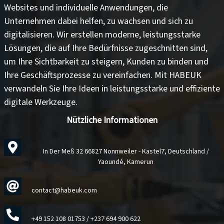
Websites
und
individuelle Anwendungen
, die
Unternehmen dabei helfen, zu wachsen und sich zu
digitalisieren. Wir erstellen moderne, leistungsstarke
Lösungen, die auf Ihre Bedürfnisse zugeschnitten sind,
um
Ihre Sichtbarkeit zu steigern
,
Kunden zu binden
und
Ihre Geschäftsprozesse zu vereinfachen
. Mit HABEUK
verwandeln Sie Ihre Ideen in
leistungsstarke und effiziente
digitale Werkzeuge
.
Nützliche Informationen
In Der Meß 32 66827 Nonnweiler - Kastel7, Deutschland /
Yaoundé, Kamerun
contact@habeuk.com
+49 152 108 01753
/
+237 694 900 622