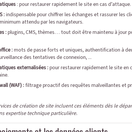
atiques
: pour restaurer rapidement le site en cas d’attaque.
S :
indispensable pour chiffrer les échanges et rassurer les c
minimum attendu par les navigateurs.
es :
plugins, CMS, thèmes… tout doit être maintenu à jour pou
ffice :
mots de passe forts et uniques, authentification à deu
surveillance des tentatives de connexion, ...
iques externalisées :
pour restaurer rapidement le site en 
ine.
wall (WAF) :
filtrage proactif des requêtes malveillantes et p
rvices de création de site incluent ces éléments dès le dépa
 expertise technique particulière.
 paiements et les données clients