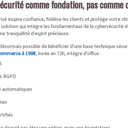
 sécurité comme fondation, pas comme 
 inspire confiance, fidélise les clients et protège votre chiff
 solution qui intègre les fondamentaux de la cybersécurité d
e tranquillité d'esprit précieuse.
t désormais possible de bénéficier d'une base technique sécu
-commerce à 190€
, livrée en 72h, intègre d'office :
S
es RGPD
té automatiques
nes
tifiés
ne devrait pas être une option, mais une foundation!