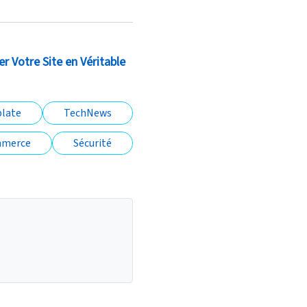
 Votre Site en Véritable
late
TechNews
mmerce
Sécurité