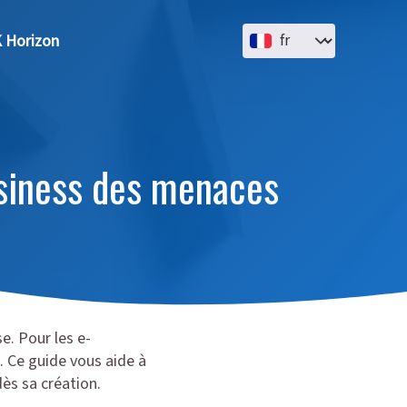
Select your language
 Horizon
siness des menaces
e. Pour les e-
. Ce guide vous aide à
ès sa création.