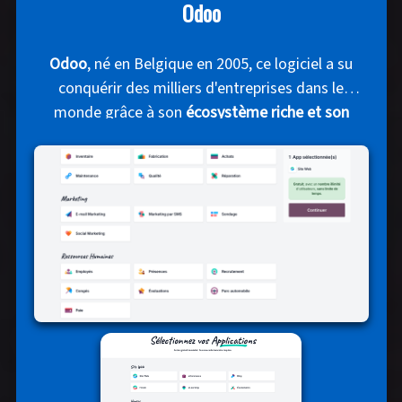
Odoo
Odoo
, né en Belgique en 2005, ce logiciel a su
conquérir des milliers d'entreprises dans le
monde grâce à son
écosystème riche et son
modèle hybride
, combinant version
communautaire gratuite et offre professionnelle
en SaaS.