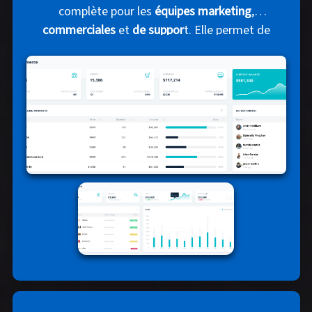
complète pour les
équipes marketing
,
commerciales
et
de suppor
t. Elle permet de
c
entraliser les interactions clients, d'automatiser
les réponses
et de
suivre les performances en
temps réel
.