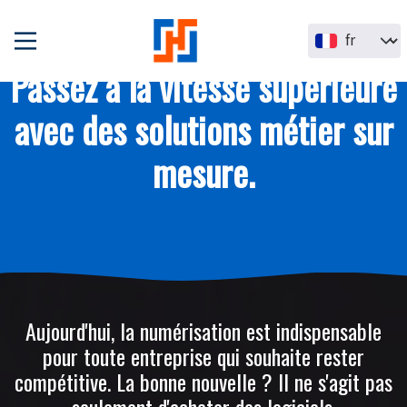
Aller au contenu principal
Select your la
Passez à la vitesse supérieure
avec des solutions métier sur
mesure.
Aujourd'hui, la numérisation est indispensable
pour toute entreprise qui souhaite rester
compétitive. La bonne nouvelle ? Il ne s'agit pas