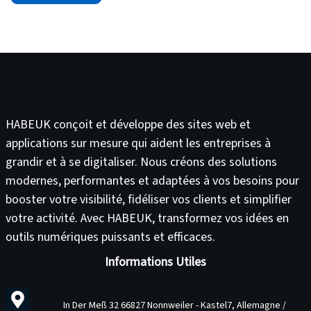
complexes et longues à configurer. C'est là qu'
Incus
entre en jeu. Basé sur
LXD
, Incus propose des images
légères de différentes distributions Linux, simplifiant
ainsi la gestion des environnements de développement
et de test.
HABEUK conçoit et développe des
sites web
et
applications sur mesure
qui aident les entreprises à
grandir et à se digitaliser. Nous créons des solutions
modernes, performantes et adaptées à vos besoins pour
booster votre visibilité
,
fidéliser vos clients
et
simplifier
votre activité
. Avec HABEUK, transformez vos idées en
outils numériques puissants et efficaces
.
Informations Utiles
In Der Meß 32 66827 Nonnweiler - Kastel7, Allemagne /