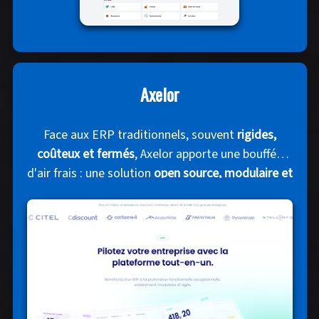
Axelor
Face aux ERP traditionnels, souvent
rigides,
coûteux et fermés
, Axelor apporte une bouffée
d'air frais : une solution
open source, modulaire et
100% française
qui replace votre business au
centre. Développée en France et publiée sous
licence open source, notre plateforme unifie
ERP,
CRM et BPM
dans un écosystème cohérent et
ouvert.