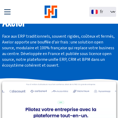
Aller au contenu principal
Select your la
Axelor
Face aux ERP traditionnels, souvent
rigides, coûteux et fermés
,
Axelor apporte une bouffée d'air frais : une solution
open
source, modulaire et 100% française
qui replace votre business
au centre. Développée en France et publiée sous licence open
source, notre plateforme unifie
ERP, CRM et BPM
dans un
écosystème cohérent et ouvert.