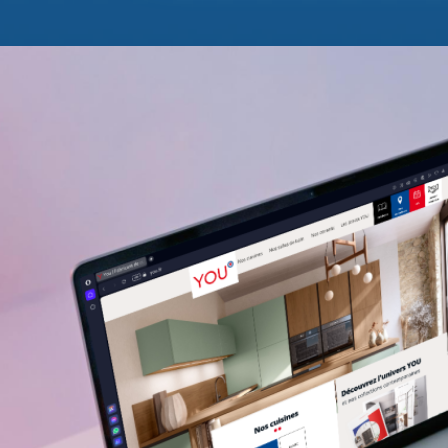
En savoir plus
En savoir plus
Pour notre dernière migration, nous avons accompagné un site 
Drupal 7 vers Drupal 10. Ce projet a été l’occasion de modernise
conservant son essence et en améliorant ses performances.
Migration des contenus
Nous avons transféré les contenus
utilisateurs, etc.) de manière automatisée et contrôlée, en veil
données et à optimiser leur structure pour une meilleure gest
Fonctionnalités custom
Les fonctionnalités custom du site,
ont été entièrement redéveloppées. Nous avons adopté les 
garantir un code propre, maintenable et performant, tout en c
site.
Thème
Le thème a été reconstruit dans son intégralité, avec 
portée à l’expérience utilisateur. Tout en modernisant le desi
conserver l’esprit et l’ergonomie du site d’origine, offrant ain
utilisateurs.