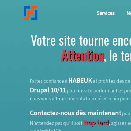
Aller au contenu principal
Services
No
Votre site tourne enc
Attention
, le 
HABEUK
Faites confiance à
et profitez des de
Drupal 10/11
pour un site performant et pr
nous vous offrons une solution clé en main pour
Contactez-nous dès maintenant
pour
trop tard
N’attendez pas qu’il soit
, agissez 