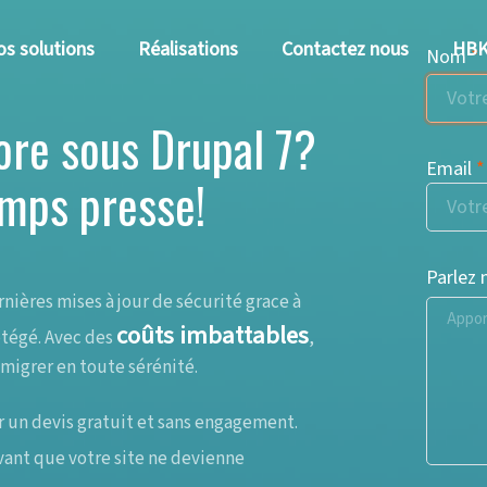
s solutions
Réalisations
Contactez nous
HBK
Nom
ore sous Drupal 7?
Email
temps presse!
Parlez 
rnières mises à jour de sécurité grace à
coûts imbattables
otégé. Avec des
,
 migrer en toute sérénité.
 un devis gratuit et sans engagement.
avant que votre site ne devienne