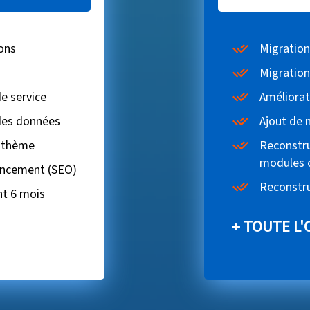
ons
Migration
Migration
e service
Améliora
des données
Ajout de 
 thème
Reconstru
modules 
encement (SEO)
Reconstru
nt 6 mois
+
TOUTE L'