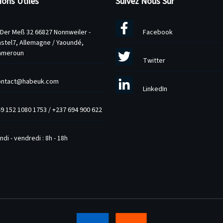
ions Utiles
Suivez Nous Sur
 Der Meß 32 66827 Nonnweiler -
Facebook
stel7, Allemagne / Yaoundé,
ameroun
Twitter
ontact@habeuk.com
LinkedIn
9 152 1080 1753
/
+237 694 900 622
ndi - vendredi : 8h - 18h