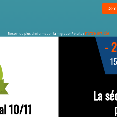
notre article
Besoin de plus d'information la migration? visitez
- 
1
La sé
al 10/11