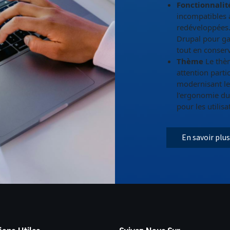
Fonctionnalit
incompatibles 
redéveloppées
Drupal pour ga
tout en conserva
Thème
Le thèm
attention partic
modernisant le 
l’ergonomie du 
pour les utilisa
En savoir plus