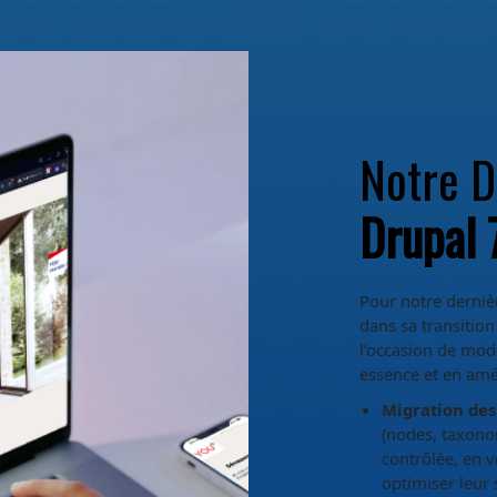
dans sa transition depuis
r la plateforme tout en
Notre 
 (nodes, taxonomies,
Drupal 
lant à préserver l’intégrité des
ion future.
 incompatibles avec Drupal 10,
nouveaux standards Drupal pour
Pour notre derniè
onservant les spécificités du
dans sa transition
l’occasion de mod
une attention particulière
essence et en amé
gn, nous avons veillé à
Migration des
si une transition fluide pour les
(nodes, taxonom
contrôlée, en v
optimiser leur 