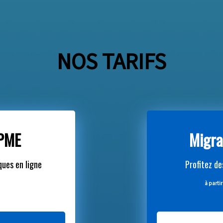
NOS TARIFS
 PME
Migra
ques en ligne
Profitez d
à partir