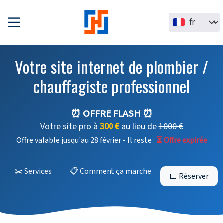
Aller au contenu principal
Select your la
Votre site internet de plombier /
chauffagiste professionnel
⏰ OFFRE FLASH ⏰
Votre site pro à
300 €
au lieu de
1000 €
Offre valable jusqu'au 28 février - Il reste :
⏳ Offre expirée
✂️ Services
📋 Comment ça marche
📅 Réserver