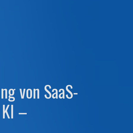
ung von SaaS-
KI –