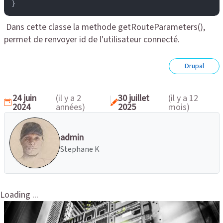
}
Dans cette classe la methode getRouteParameters(),
permet de renvoyer id de l'utilisateur connecté.
Drupal
24 juin
(il y a 2
30 juillet
(il y a 12
2024
années)
2025
mois)
admin
Stephane K
Loading ...