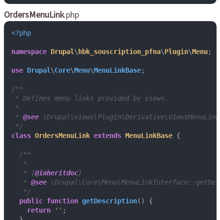
OrdersMenuLink
.php
<?php
namespace
Drupal
\
hbk_souscription_pfna
\
Plugin
\
Menu
;

use
Drupal
\
Core
\
Menu
\
MenuLinkBase
;

/**

 * Defines menu links provided by views.

 *

 * 
@see
 \Drupal\views\Plugin\Derivative\ViewsMenuLink

 */
class
OrdersMenuLink
extends
MenuLinkBase
{

/**

   *

   * {
@inheritdoc
}

   * 
@see
 \Drupal\Core\Menu\MenuLinkInterface::getDesc
   */
public
function
getDescription
(
) 
{

return
''
;

  }
