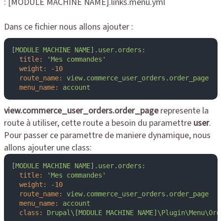
: [MODULE MACHINE NAME].links.menu.yml
Dans ce fichier nous allons ajouter :
[
MODULE
MACHINE
NAME
]
.user.orders:
title:
'Mes commandes'
weight:
-10
route_name:
view.commerce_user_orders.order_page
menu_name:
account
view.commerce_user_orders.order_page
represente la
route à utiliser, cette route a besoin du paramettre
user
.
Pour passer ce paramettre de maniere dynamique, nous
allons ajouter une class:
[
MODULE
MACHINE
NAME
]
.user.orders:
title:
'Mes commandes'
weight:
-10
route_name:
view.commerce_user_orders.order_page
menu_name:
account
class:
Drupal\[MODULE
MACHINE
NAME]\Plugin\Menu\Ord