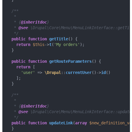
/**

   *

   * {
@inheritdoc
}

   * 
@see
 \Drupal\Core\Menu\MenuLinkInterface::getTitl
   */
public
function
getTitle
(
) 
{

return
$this
->
t
(
'My orders'
);

  }

public
function
getRouteParameters
(
) 
{

return
 [

'user'
 => 
\Drupal
::
currentUser
()->
id
()

    ];

  }

/**

   *

   * {
@inheritdoc
}

   * 
@see
 \Drupal\Core\Menu\MenuLinkInterface::updateL
   */
public
function
updateLink
(
array
$new_definition_va
  }
