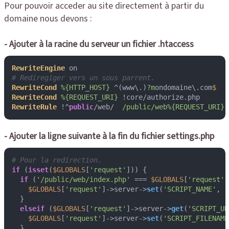
Pour pouvoir acceder au site directement à partir du
domaine nous devons :
- Ajouter à la racine du serveur un fichier .htaccess
RewriteEngine
# Rediregiger vers un sous parrent.
RewriteCond
%{HTTP_HOST}
 ^(www\.)
?m
ondomaine\.com
RewriteCond
%{REQUEST_URI}
RewriteRule
 !^
public
/web/  
/public/web
%{REQUEST_URI}
- Ajouter la ligne suivante à la fin du fichier settings.php
# Pour la redirection.
if
 (
isset
(
$GLOBALS
[
'request'
])) {

if
 (
'/public/web/index.php'
 === 
$GLOBALS
[
'request'
]
$GLOBALS
[
'request'
]->server->
set
(
'SCRIPT_NAME'
, 
'
  }

elseif
 (
$GLOBALS
[
'request'
]->server->
get
(
'SCRIPT_UR
$GLOBALS
[
'request'
]->server->
set
(
'SCRIPT_FILENAME
  }
