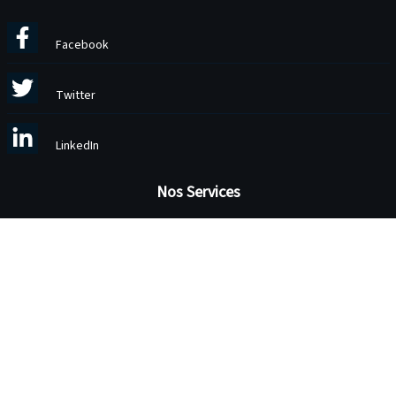
Facebook
Twitter
LinkedIn
Nos Services
Services
Blog
Site vitrine
Votre boutique en 3 jours
Migration de données