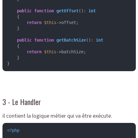
public
function
getOffset
(
): 
int
{

return
$this
->offset;

    }

public
function
getBatchSize
(
): 
int
{

return
$this
->batchSize;

    }

}
3 - Le Handler
il contient la logique métier qui va être exécute.
<?php