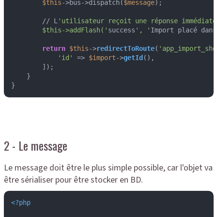
$this
->bus->dispatch(
$message
);

        // L
'utilisateur reçoit une réponse immédiate

        $this->addFlash('
success
', '
Import placé dans
return
$this
->
redirectToRoute
(
'app_import_sho
'id'
 => 
$import
->
getId
(),

        ]);

    }

}
2 - Le message
Le message doit être le plus simple possible, car l'objet va
être sérialiser pour être stocker en BD.
<?php