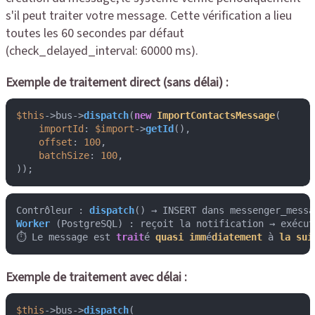
s'il peut traiter votre message. Cette vérification a lieu
toutes les 60 secondes par défaut
(check_delayed_interval: 60000 ms).
Exemple de traitement direct (sans délai) :
$this
->bus->
dispatch
(
new
ImportContactsMessage
(

importId
: 
$import
->
getId
(),

offset
: 
100
,

batchSize
: 
100
,

));
Contrôleur : 
dispatch
Worker
 (PostgreSQL) : reçoit la notification → exécut
⏱️ Le message est 
trait
é 
quasi
imm
é
diatement
 à 
la
sui
Exemple de traitement avec délai :
$this
->bus->
dispatch
(
