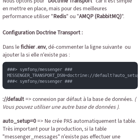
Nous optons pour "
Doctrine Transport
" car il est simple
en mettre en place, mais pour des meilleures
performance utiliser "
Redis
" ou "
AMQP (RabbitMQ)
".
Configuration Doctrine Transport :
Dans le
fichier .env
, dé-commenter la ligne suivante ou
ajouter la si elle n'existe pas :
###> symfony/messenger ###

MESSENGER_TRANSPORT_DSN=doctrine://default?auto_setup=
###< symfony/messenger ###
://default
=> connexion par défaut à la base de données.
(
Vous pouvez utiliser une autre base de données )
.
auto_setup=0
=> Ne crée PAS automatiquement la table.
Très important pour la production, si la table
"messenger_messages" n'existe pas effectuer une