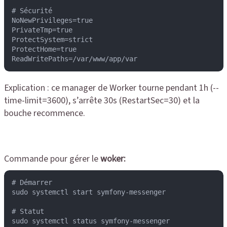
# Sécurité

NoNewPrivileges=true

PrivateTmp=true

ProtectSystem=strict

ProtectHome=true

Explication : ce manager de Worker tourne pendant 1h (--
time-limit=3600), s’arrête 30s (RestartSec=30) et la
bouche recommence.
Commande pour gérer le
woker:
# Démarrer

sudo systemctl start symfony-messenger

# Statut

sudo systemctl status symfony-messenger
