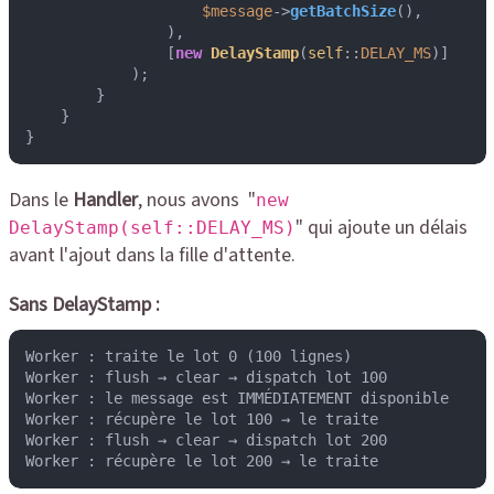
$message
->
getBatchSize
(),

                ),

                [
new
DelayStamp
(
self
::
DELAY_MS
)]

            );

        }

    }

}
Dans le
Handler
, nous avons "
new
" qui ajoute un délais
DelayStamp(self::DELAY_MS)
avant l'ajout dans la fille d'attente.
Sans DelayStamp :
Worker : traite le lot 0 (100 lignes)

Worker : flush → clear → dispatch lot 100

Worker : le message est IMMÉDIATEMENT disponible

Worker : récupère le lot 100 → le traite

Worker : flush → clear → dispatch lot 200

Worker : récupère le lot 200 → le traite