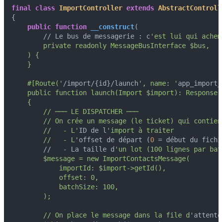
final
class
ImportController
extends
AbstractControll
{

public
function
__construct
(
        // Le bus de messagerie : c
'est lui qui achem
        private readonly MessageBusInterface $bus,

    ) {

    }

    #[Route('
/import/{id}/launch
', name: '
app_import_
    public function launch(Import $import): Response

    {

        // ─── LE DISPATCHER ───

        // On crée un message (le ticket) qui contient
        //   - L'
ID de l
'import à traiter

        //   - L'
offset de départ (
0
 = début du fichi
        //   - La taille d
'un lot (100 lignes par batc
        $message = new ImportContactsMessage(

            importId: $import->getId(),

            offset: 0,

            batchSize: 100,

        );

        // On place le message dans la file d'
attente
