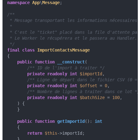
namespace
App
\
Message
;

/**

 * Message transportant les informations nécessaires 
 * 

 * C'est le "ticket" placé dans la file d'attente par
 * Le Worker le récupérera et le passera au Handler.

 */
final
class
ImportContactsMessage
{

public
function
__construct
(
/** ID de l'import à traiter */
private
readonly
int
$importId
,

/** Ligne de départ dans le fichier CSV (0 = 
private
readonly
int
$offset
 = 
0
,

/** Nombre de lignes à traiter dans ce lot */
private
readonly
int
$batchSize
 = 
100
,

) 
{

    }

public
function
getImportId
(
): 
int
{

return
$this
->importId;

    }
