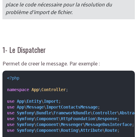
place le code nécessaire pour la résolution du
problème d'import de fichier.
1- Le Dispatcher
Permet de creer le message. Par exemple :
<?php
namespace
App
\
Controller
;

use
App
\
Entity
\
Import
use
App
\
Message
\
ImportContactsMessage
use
Symfony
\
Bundle
\
FrameworkBundle
\
Controller
\
Abstrac
use
Symfony
\
Component
\
HttpFoundation
\
Response
use
Symfony
\
Component
\
Messenger
\
MessageBusInterface
use
Symfony
\
Component
\
Routing
\
Attribute
\
Route
;
