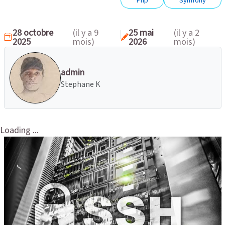
Php
Symfony
28 octobre
(il y a 9
25 mai
(il y a 2
2025
mois)
2026
mois)
admin
Stephane K
Loading ...