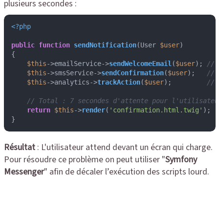
plusieurs secondes :
<?php
public
function
sendNotification
(
User 
$user
{

$this
->emailService->
sendWelcomeEmail
(
$user
); 
// 
$this
->smsService->
sendConfirmation
(
$user
);   
// 
$this
->analytics->
trackAction
(
$user
);         
// 
// Total : 7 secondes d'attente pour l'utilisateu
return
$this
->
render
(
'confirmation.html.twig'
);

}
Résultat
: L'utilisateur attend devant un écran qui charge.
Pour résoudre ce problème on peut utiliser "
Symfony
Messenger
" afin de décaler l’exécution des scripts lourd.