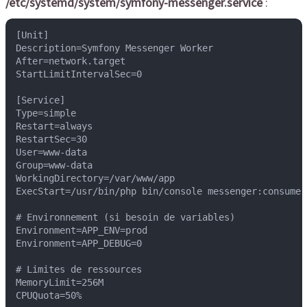
/etc/systemd/system/symfony-messenger.service
:
[Unit]

Description=Symfony Messenger Worker

After=network.target

StartLimitIntervalSec=0

[Service]

Type=simple

Restart=always

RestartSec=30

User=www-data

Group=www-data

WorkingDirectory=/var/www/app

ExecStart=/usr/bin/php bin/console messenger:consume 
# Environnement (si besoin de variables)

Environment=APP_ENV=prod

Environment=APP_DEBUG=0

# Limites de ressources

MemoryLimit=256M

CPUQuota=50%
