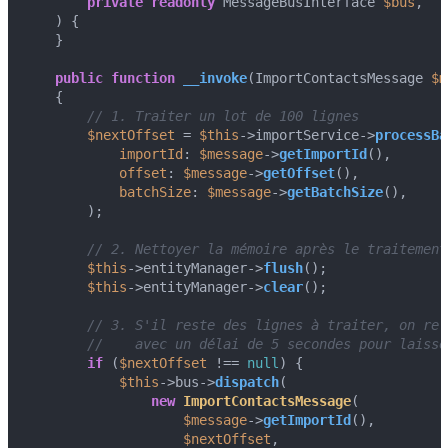
private
readonly
 MessageBusInterface 
$bus
,

) 
{

    }

public
function
__invoke
(
ImportContactsMessage 
$m
{

// 1. Traiter un lot de 100 lignes
$nextOffset
 = 
$this
->importService->
processBa
importId
: 
$message
->
getImportId
(),

offset
: 
$message
->
getOffset
(),

batchSize
: 
$message
->
getBatchSize
(),

        );

// 2. Nettoyer la mémoire après le traitement
$this
->entityManager->
flush
();

$this
->entityManager->
clear
();

// 3. S'il reste des lignes à traiter, on rel
//    avec un délai de 5 secondes pour laisse
if
 (
$nextOffset
 !== 
null
) {

$this
->bus->
dispatch
(

new
ImportContactsMessage
(

$message
->
getImportId
(),

$nextOffset
,
