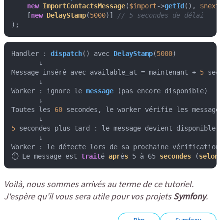
new
ImportContactsMessage
(
$import
->
getId
(), 
$next
    [
new
DelayStamp
(
5000
)] 
// 5 secondes de délai
);
Handler : 
dispatch
() avec 
DelayStamp
(
5000
)

       ↓

Message inséré avec available_at = maintenant + 
5
 sec
       ↓

Worker : ignore le 
message
 (pas encore disponible)

       ↓

Toutes les 
60
 secondes, le worker vérifie les message
5
 secondes plus tard : le message devient disponible

       ↓

Worker : le détecte lors de sa prochaine vérification
⏱️ Le message est 
trait
é 
apr
è
s
 5 à 65 
secondes
 (
selon
Voilà, nous sommes arrivés au terme de ce tutoriel.
J'espère qu'il vous sera utile pour vos projets
Symfony
.