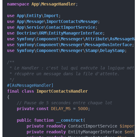
namespace
App
\
MessageHandler
;

use
App
\
Entity
\
Import
use
App
\
Message
\
ImportContactsMessage
use
App
\
Service
\
ContactImportService
use
Doctrine
\
ORM
\
EntityManagerInterface
use
Symfony
\
Component
\
Messenger
\
Attribute
\
AsMessageHa
use
Symfony
\
Component
\
Messenger
\
MessageBusInterface
use
Symfony
\
Component
\
Messenger
\
Stamp
\
DelayStamp
;

/**

 * Le Handler : c'est lui qui exécute la logique méti
 * récupère un message dans la file d'attente.

 */
#[AsMessageHandler
]
final
class
ImportContactsHandler
{

// Pause de 5 secondes entre chaque lot
private
const
DELAY_MS
 = 
5000
;

public
function
__construct
(
private
readonly
 ContactImportService 
$import
private
readonly
 EntityManagerInterface 
$enti