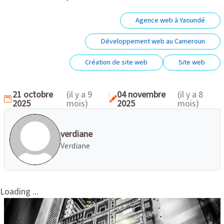
Agence web à Yaoundé
Développement web au Cameroun
Création de site web
Site web
21 octobre
(il y a 9
04 novembre
(il y a 8
2025
mois)
2025
mois)
verdiane
Verdiane
Loading ...